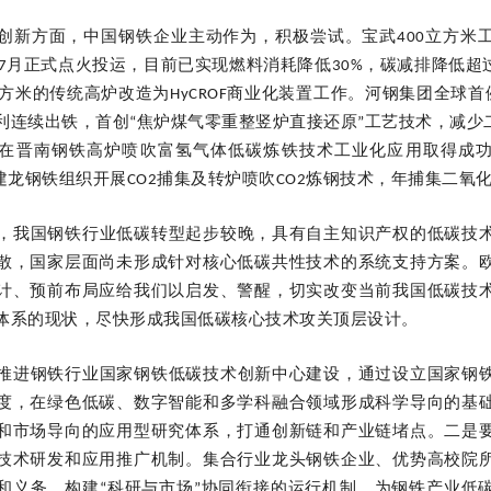
创新方面，中国钢铁企业主动作为，积极尝试。宝武400立方米
7月正式点火投运，目前已实现燃料消耗降低30%，碳减排降低超过
立方米的传统高炉改造为HyCROF商业化装置工作。河钢集团全球首
利连续出铁，首创“焦炉煤气零重整竖炉直接还原”工艺技术，减少二
在晋南钢铁高炉喷吹富氢气体低碳炼铁技术工业化应用取得成
建龙钢铁组织开展CO2捕集及转炉喷吹CO2炼钢技术，年捕集二氧
，我国钢铁行业低碳转型起步较晚，具有自主知识产权的低碳技
散，国家层面尚未形成针对核心低碳共性技术的系统支持方案。
计、预前布局应给我们以启发、警醒，切实改变当前我国低碳技
体系的现状，尽快形成我国低碳核心技术攻关顶层设计。
推进钢铁行业国家钢铁低碳技术创新中心建设，通过设立国家钢
度，在绿色低碳、数字智能和多学科融合领域形成科学导向的基
和市场导向的应用型研究体系，打通创新链和产业链堵点。
二是
技术研发和应用推广机制。
集合行业龙头钢铁企业、优势高校院
和义务，构建“科研与市场”协同衔接的运行机制。
为钢铁产业低