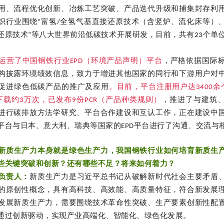
用、流程优化创新、冶炼工艺突破、产品迭代升级和捕集封存利
织行业围绕“富氢/全氢气基直接还原技术（含竖炉、流化床等）
还原技术”等八大世界前沿低碳技术开展研发，目前，共有23个单位
运营了中国钢铁行业EPD（环境产品声明）平台
，严格依据国际
构披露环境绩效信息，致力于增进其他国家的同行和下游用户对
促进绿色低碳产品的推广及应用
。目前，平台注册用户达3400余
下载约3万次，已发布9份PCR（产品种类规则）
，推进了与建筑
进行碳排放方法学研究、平台合作建设和互认工作，正在建设中
平台与日本、意大利、瑞典等国家的EPD平台进行了沟通、交流与
新质生产力本身就是绿色生产力，我国钢铁行业如何培育新质生
些关键突破和创新？还有哪些不足？将来如何着力？
负责人：
新质生产力是习近平总书记从破解新时代社会主要矛盾
的原创性概念，具有高科技、高效能、高质量特征，符合新发展
发展新质生产力，需要围绕技术革命性突破、生产要素创新性配
通过创新驱动，实现产业高端化、智能化、绿色化发展。