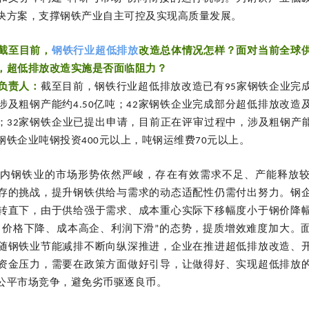
决方案，支撑钢铁产业自主可控及实现高质量发展。
截至目前，
钢铁行业超低排放
改造总体情况怎样？面对当前全球
，超低排放改造实施是否面临阻力？
负责人：
截至目前，钢铁行业超低排放改造已有95家钢铁企业完
涉及粗钢产能约4.50亿吨；42家钢铁企业完成部分超低排放改造
吨；32家钢铁企业已提出申请，目前正在评审过程中，涉及粗钢产能
钢铁企业吨钢投资400元以上，吨钢运维费70元以上。
，国内钢铁业的市场形势依然严峻，存在有效需求不足、产能释放
存的挑战，提升钢铁供给与需求的动态适配性仍需付出努力。钢
转直下，由于供给强于需求、成本重心实际下移幅度小于钢价降
、价格下降、成本高企、利润下滑”的态势，提质增效难度加大。
随钢铁业节能减排不断向纵深推进，企业在推进超低排放改造、
资金压力，需要在政策方面做好引导，让做得好、实现超低排放
公平市场竞争，避免劣币驱逐良币。