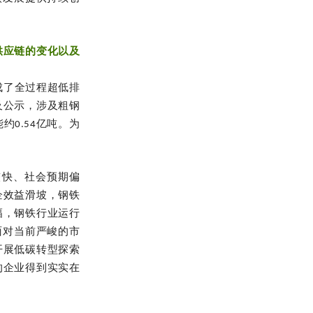
供应链的变化以及
成了全过程超低排
及公示，涉及粗钢
约0.54亿吨。为
较快、社会预期偏
企效益滑坡，钢铁
幅，钢铁行业运行
面对当前严峻的市
开展低碳转型探索
的企业得到实实在