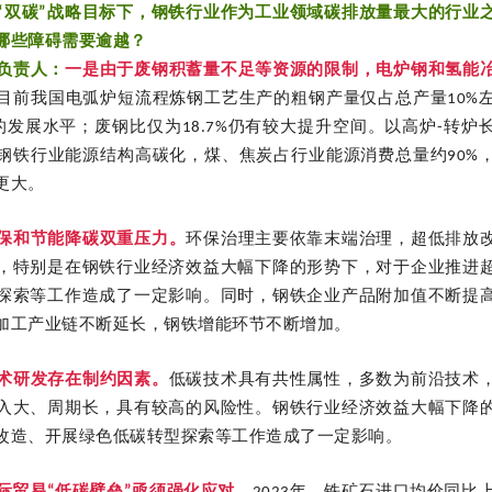
“双碳”战略目标下，钢铁行业作为工业领域碳排放量最大的行业
哪些障碍需要逾越？
负责人：
一是由于废钢积蓄量不足等资源的限制，电炉钢和氢能
目前我国电弧炉短流程炼钢工艺生产的粗钢产量仅占总产量10%
%的发展水平；废钢比仅为18.7%仍有较大提升空间。以高炉-转
钢铁行业能源结构高碳化，煤、焦炭占行业能源消费总量约90%
更大。
保和节能降碳双重压力。
环保治理主要依靠末端治理，超低排放
，特别是在钢铁行业经济效益大幅下降的形势下，对于企业推进
探索等工作造成了一定影响。同时，钢铁企业产品附加值不断提
加工产业链不断延长，钢铁增能环节不断增加。
术研发存在制约因素。
低碳技术具有共性属性，多数为前沿技术
入大、周期长，具有较高的风险性。钢铁行业经济效益大幅下降
改造、开展绿色低碳转型探索等工作造成了一定影响。