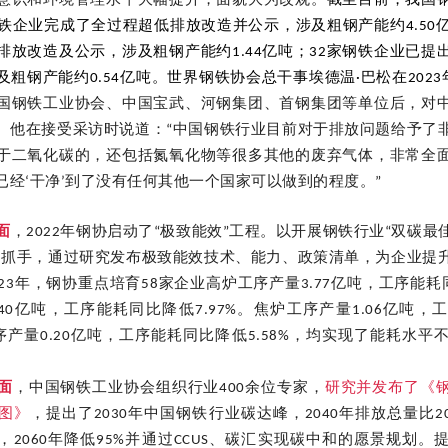
意识和环境管理水平大幅提升，面貌大为改观。
截至目前，我国
钢铁企业完成了全过程超低排放改造并公示，涉及粗钢产能约4.50亿
排放改造及公示，涉及粗钢产能约1.44亿吨；32家钢铁企业已提
粗钢产能约0.54亿吨。世界钢铁协会总干事埃德温·巴松在2023年
国钢铁工业协会、中国宝武、河钢集团、首钢集团等单位后，对
。他在接受采访时说道：“中国钢铁行业目前对于排放问题给予了
于二氧化碳的，还包括氮氧化物等很多其他的废弃气体，非常全
已经‘干净’到了没有任何其他一个国家可以做到的程度。”
面
，2022年钢协启动了“极致能效”工程。以开展钢铁行业“双碳
为抓手，通过研究发布极致能效技术、能力、政策清单，为企业提
23年，钢协重点培育58家企业高炉工序产量3.77亿吨，工序能耗同
40亿吨，工序能耗同比降低7.97%。焦炉工序产量1.06亿吨
工序产量0.20亿吨，工序能耗同比降低5.58%，均实现了能耗水
面
，中国钢铁工业协会组织行业400余位专家，
研究并发布了《
图》
，提出了2030年中国钢铁行业碳达峰，2040年排放总量比20
5%，2060年降低95%并通过CCUS、碳汇实现碳中和的愿景规划