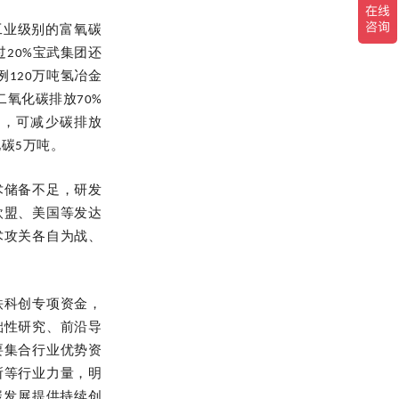
工业级别的富氧碳
20%宝武集团还
例120万吨氢冶金
氧化碳排放70%
功，可减少碳排放
化碳5万吨。
术储备不足，研发
欧盟、美国等发达
术攻关各自为战、
铁科创专项资金，
础性研究、前沿导
要集合行业优势资
所等行业力量，明
碳发展提供持续创