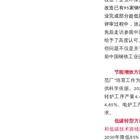
改造，企业环保
改造已有95家
业完成部分超低
评审过程中，涉及
先后走
访参观中
给予了高度认可
些问题不仅是关
前中国钢铁工业
节能增效方
范厂”培育工作
供科学依据。20
转炉工序产量4.
4.65%。电炉
求。
低碳转型方
和低碳技术路线
2050年降低8