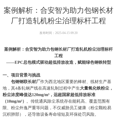
案例解析：合安智为助力包钢长材
厂打造轧机粉尘治理标杆工程
发布时间：
2025-04-15
09:20
案例解析：合安智为助力包钢长材厂打造轧机粉尘治理标杆
工程
——EPC总包模式驱动超低排放改造，赋能绿色钢铁转型
一、项目背景与挑战
包钢钢联长材厂
作为西北地区重要的棒材、线材生产基
地，其4条轧钢产线在高速轧制过程中产生
大量氧化铁粉尘，
粉尘浓度峰值达120mg/m³，远超国家超低排放标准
（10mg/m³）
。传统通风除尘系统存在能耗高、覆盖范围有
限、粉尘外逸严重等问题，不仅威胁员工健康（粉尘颗粒易
沉积肺部），还导致设备寿命缩短及环保处罚风险。