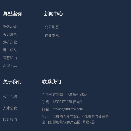
典型案例
新闻中心
钢铁冶金
公司动态
火力发电
行业资讯
煤矿焦化
港口码头
智慧矿山
水泥化工
关于我们
联系我们
全国咨询热线：
400-697-9858
公司介绍
手机：
18355172678 侯先生
人才招聘
邮箱：
hfhazw@hfhazw.com
地址：
安徽省合肥市蜀山区花峰路与仙霞路
联系我们
交口安徽智能软件产业园3号楼7层