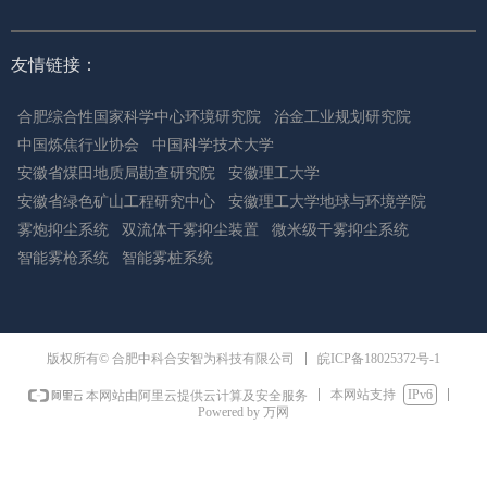
友情链接：
合肥综合性国家科学中心环境研究院
治金工业规划研究院
中国炼焦行业协会
中国科学技术大学
安徽省煤田地质局勘查研究院
安徽理工大学
安徽省绿色矿山工程研究中心
安徽理工大学地球与环境学院
雾炮抑尘系统
双流体干雾抑尘装置
微米级干雾抑尘系统
智能雾枪系统
智能雾桩系统
皖ICP备18025372号-1
版权所有© 合肥中科合安智为科技有限公司
本网站支持
IPv6
本网站由阿里云提供云计算及安全服务
Powered by 万网