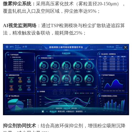
微雾抑尘系统：
采用高压雾化技术（雾粒直径20-150μm），
覆盖轧机出入口及空间区域，抑尘效率达95%；
AI视觉监测网络
：通过TSP检测模块与粉尘扩散轨迹追踪算
法，精准触发设备联动，能耗降低25%；
抑尘剂协同技术
：结合高效环保抑尘剂，增强粉尘吸附沉降